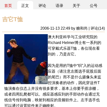
首页
正文
评论
语录
关于
公号
吉它T恤
2006-11-13 22:49 by 糖和尚 | 评论(14)
澳大利亚科学与工业研究院的
Richard Helmer博士有一系列的
可穿戴式乐器T恤，各位现在看
到的，乃是吉它。
因为是用的T恤中“织”入的运动感
应器（请注意左图选手屁股后面
的尾巴）而不是什么摄像头来监
控演奏者的动作，因此穿这件T
恤演奏在仪态上并没有很多要求，基本上你要手搭凉棚，
或者四周乱爬都可以。感应器感应到的手部动作会通过无
线信号传到电脑，映射到相应的音频软件上。左手选手也
可以通过设置软件来正确映射。