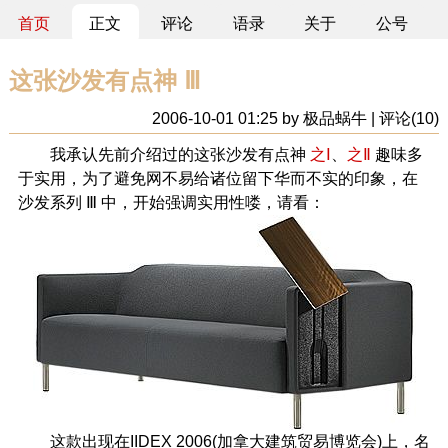
首页
正文
评论
语录
关于
公号
这张沙发有点神 Ⅲ
2006-10-01 01:25 by 极品蜗牛 | 评论(10)
我承认先前介绍过的这张沙发有点神
之Ⅰ
、
之Ⅱ
趣味多
于实用，为了避免网不易给诸位留下华而不实的印象，在
沙发系列 Ⅲ 中，开始强调实用性喽，请看：
这款出现在IIDEX 2006(加拿大建筑贸易博览会)上，名