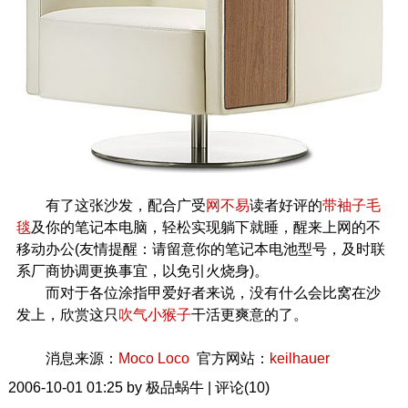
有了这张沙发，配合广受
网不易
读者好评的
带袖子毛
毯
及你的笔记本电脑，轻松实现躺下就睡，醒来上网的不
移动办公(友情提醒：请留意你的笔记本电池型号，及时联
系厂商协调更换事宜，以免引火烧身)。
而对于各位涂指甲爱好者来说，没有什么会比窝在沙
发上，欣赏这只
吹气小猴子
干活更爽意的了。
消息来源：
Moco Loco
官方网站：
keilhauer
2006-10-01 01:25 by 极品蜗牛 | 评论(10)