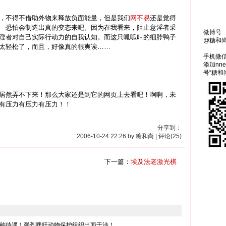
，不得不借助外物来释放负面能量，但是我们
网不易
还是觉得
—恐怕会制造出真的变态来吧。因为在我看来，阻止意淫者采
微博号
淫者对自己实际行动力的自我认知。而这只呱呱叫的细脖鸭子
@糖和
太轻松了，而且，好像真的很爽诶……
手机微
添加nn
号“糖和
居然弄不下来！那么大家还是到它的网页上去看吧！啊啊，未
有压力有压力有压力！！
分享到：
2006-10-24 22:26 by 糖和尚 | 评论(25)
下一篇：
埃及法老激光棋
种待遇！强烈呼吁动物保护组织出面干涉！