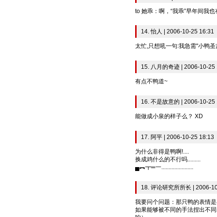
to 她乖：啊，“我乖”早年间我
14. 怡人 | 2006-10-25 16:31
太忙,只想吼一句:我急需"小鸭圣吉
15. 八月的奇迹 | 2006-10-25 
有点不鸭道~
16. 不是故意的 | 2006-10-25 
能做成小泉的样子么？ XD
17. 阿平 | 2006-10-25 18:13
为什么非得是鸭啊!....
换成鸡什么的不行吗.........
▄︻┳═一......................
18. 评论研究所所长 | 2006-10-
我要问个问题：那只鸭的表情是
如果能够被不同的手法捏出不同