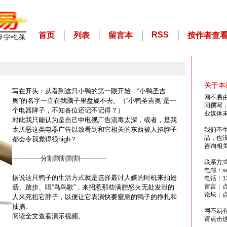
RSS
首页
列表
留言本
按作者查
关于本
写在开头：从看到这只小鸭的第一眼开始，“小鸭圣吉
网不易
奥”的名字一直在我脑子里盘旋不去。（“小鸭圣吉奥”是一
同撰写
个电器牌子，不知各位还记不记得？）
业媒体
对此我只能认为是自己中电视广告流毒太深，或者，是我
太厌恶这类电器广告以致看到和它相关的东西被人掐脖子
我们不
品，也
都会令我觉得很high？
咨询相
--------------分割割割割割-------------
联系方
电邮：sai
据说这只鸭子的生活方式就是选择最讨人嫌的时机来拍翅
电话：13
留言：
膀、踏步、唱“鸟鸟歌”，来招惹那些满腔怒火无处发泄的
论坛：
人来死掐它脖子，以便让它表演快要窒息的鸭子的挣扎和
抽搐。
网不易
阅读全文查看演示视频。
请点击