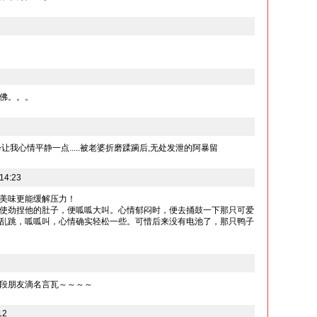
2
佛。。。
让我心情平静一点.....被老婆折磨蹂躏后,无处发泄的阿暴留
14:23
美味更能缓解压力！
使劲捏他的肚子，便呱呱大叫。心情郁闷时，便去捅鼓一下那只可爱
乱跳，呱呱叫，心情确实轻松一些。可惜后来没有电池了，那只鸭子
段朋友滴名言瓦～～～～
12