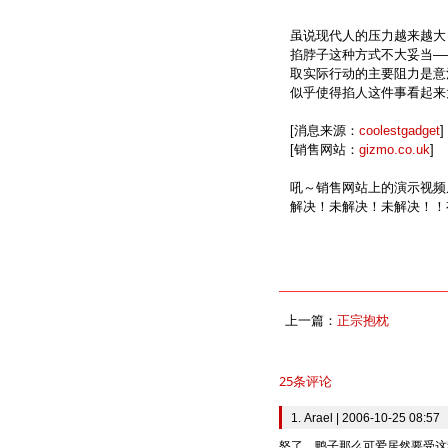
虽说现代人的压力越来越大
掐脖子这种方式不大妥当—
取实际行动的主要阻力是意
似乎使得掐人这件事看起来
[消息来源：
coolestgadget
]
[销售网站：
gizmo.co.uk
]
吼～销售网站上的演示视频
解决！未解决！未解决！！
上一篇：
正宗抱枕
25条评论
1. Arael | 2006-10-25 08:57
怒了，鸭子那么可爱居然要受这