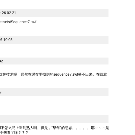
26 02:21
_assets/Sequence7.swf
6 10:03
32
么流媒体技术呢，居然在缓存里找到的sequence7.swf播不出来。在线就
9
竟然在网不怎么易上遇到熟人咧。但是，“早年”的意思。。。。。 耶～～～是
不来看了咩？？？