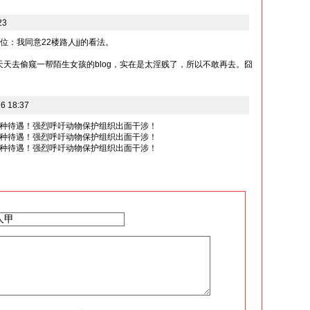
23
位：我同意22楼路人jj的看法。
觉得天天去偷窥一帮陌生女孩的blog，实在是太淫贱了，所以不敢再去。囧
6 18:37
种待遇！强烈呼吁动物保护组织出面干涉！
种待遇！强烈呼吁动物保护组织出面干涉！
种待遇！强烈呼吁动物保护组织出面干涉！