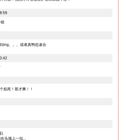
8:59
不错
闷ing。。。或者真鸭也凑合
0:42
了
个掐死！那才爽！！
)
头颈上一拉...