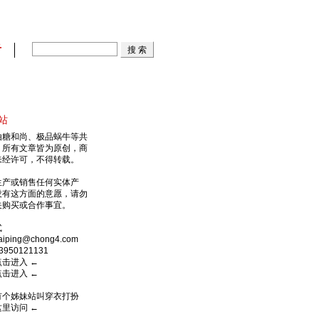
看
站
由糖和尚、极品蜗牛等共
，所有文章皆为原创，商
未经许可，不得转载。
生产或销售任何实体产
没有这方面的意愿，请勿
关购买或合作事宜。
式
ping@chong4.com
950121131
点击进入
←
点击进入
←
有个姊妹站叫穿衣打扮
这里访问
←