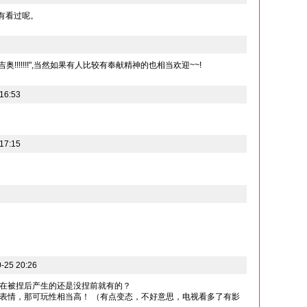
也有看过呢。
奥!!!!!!!",当然如果有人比较有奉献精神的也相当欢迎~~!
16:53
17:15
25 20:26
在被捏后产生的还是没捏前就有的？
表情，那可玩性相当高！ （有点变态，不好意思，电视看多了有影