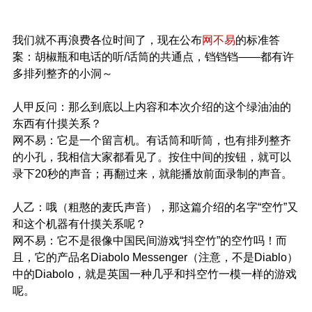
我们就不再浪费各位时间了，现在公布
网不易
的标准答
案：胡椒瓶和电话的听/话筒的共通点，铛铛铛——都有许
多排列整齐的小洞～
人甲反问：那么到底以上内容和本次介绍的这个绿油油的
东西有什摸关系？
网不易：它是一个留言机。有话筒和听筒，也有排列整齐
的小孔，我相信大家都看见了。按住中间的按钮，就可以
录下20秒的声音；再翻过来，就能播放前面录制的声音。
人乙：哦（粗憨的麦氏声音），那这篇介绍的名字“空竹”又
和这个机器有什摸关系呢？
网不易：它不是很像中国民间游戏“抖空竹”的空竹吗！而
且，它的产品名Diabolo Messenger（注意，不是Diablo）
中的Diabolo，就是英国一种几乎和抖空竹一模一样的游戏
呢。