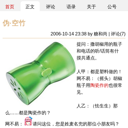
首页
正文
评论
语录
关于
公号
伪·空竹
2006-10-14 23:38 by 糖和尚 | 评论(7)
提问：撒胡椒用的瓶子
和电话的听/话筒有什
摸共通点。
人甲：都是塑料做的！
网不易：（摇头）胡椒
瓶子用
陶瓷作的
也很常
见。
人乙：（怯生生）那
么……都是陶瓷作的？
网不易：
请问这位，您是姓麦名兜的那位小朋友吗？