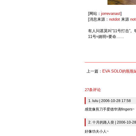
[网站：
jorrevanast
]
[消息来源：
notdot
来源
not
有人问甚莫叫“11号打击”
11号≈姚明≈要命……
上一篇：
EVA SOLO的瓶瓶
27条评论
1. lulu | 2006-10-28 17:58
感觉像剪刀手爱德华滴fingers~
2. 十月的路人癸 | 2006-10-28
好像功夫小人~