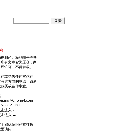
看
站
由糖和尚、极品蜗牛等共
，所有文章皆为原创，商
未经许可，不得转载。
生产或销售任何实体产
没有这方面的意愿，请勿
关购买或合作事宜。
式
ping@chong4.com
950121131
点击进入
←
点击进入
←
有个姊妹站叫穿衣打扮
这里访问
←