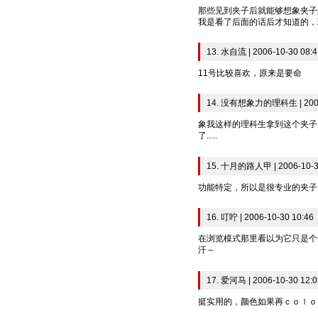
那些见到夹子后就能够想象夹子
我是看了后面的话后才知道的，
13. 水自流 | 2006-10-30 08:4
11号比较喜欢，原来是要命
14. 没有想象力的理科生 | 2006-
象我这样的理科生拿到这个夹子
了.....
15. 十月的路人甲 | 2006-10-3
功能特定，所以是很专业的夹子 
16. 叮咛 | 2006-10-30 10:46
在浏览模式那里看以为它只是个
汗～
17. 爱河马 | 2006-10-30 12:0
挺实用的，颜色如果再ｃｏｌｏ