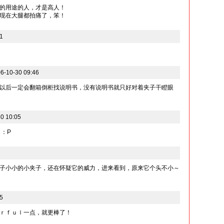
的用途的人，才是高人！
现在大腿都拍痛了，笨！
1
10-30 09:46
以后一定会翻箱倒柜找说明书，没有说明书就只好对着夹子干瞪眼
0 10:05
：P
子小小的小夹子，还在怀疑它的威力，进来看到，原来它个头不小～
5
ｒｆｕｌ一点，就更棒了！