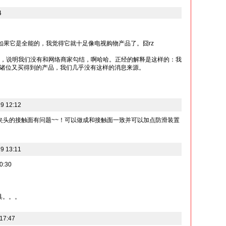
4
过如果它是全能的，我觉得它就十足像电视购物产品了。囧rz
不到，说明我们没有和网络商家勾结，啊哈哈。正经的解释是这样的：我
诸位又买得到的产品，我们几乎没有这样的消息来源。
9 12:12
夹头的接触面有问题~~！可以做成和接触面一致并可以加点防滑装置
9 13:11
0:30
具。。。
17:47