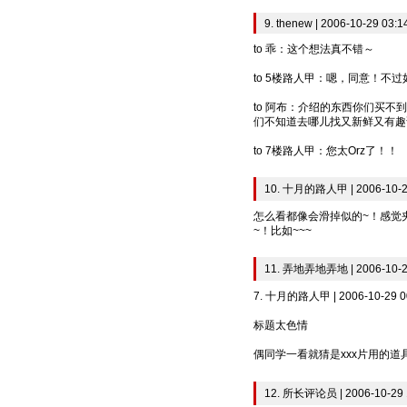
9. thenew | 2006-10-29 03:1
to 乖：这个想法真不错～
to 5楼路人甲：嗯，同意！不
to 阿布：介绍的东西你们买
们不知道去哪儿找又新鲜又有趣
to 7楼路人甲：您太Orz了！！
10. 十月的路人甲 | 2006-10-2
怎么看都像会滑掉似的~！感觉
~！比如~~~
11. 弄地弄地弄地 | 2006-10-2
7. 十月的路人甲 | 2006-10-29 0
标题太色情
偶同学一看就猜是xxx片用的道
12. 所长评论员 | 2006-10-29 