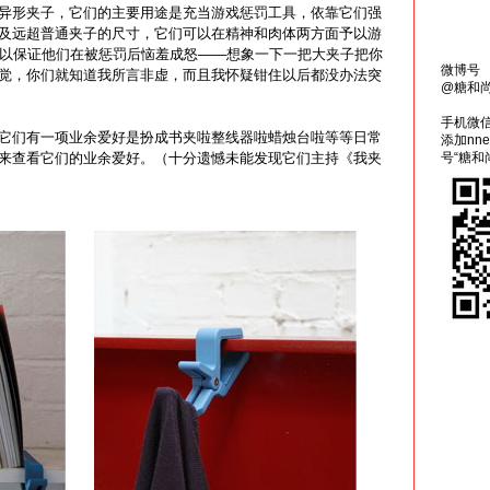
形夹子，它们的主要用途是充当游戏惩罚工具，依靠它们强
及远超普通夹子的尺寸，它们可以在精神和肉体两方面予以游
可以保证他们在被惩罚后恼羞成怒——想象一下一把大夹子把你
微博号
觉，你们就知道我所言非虚，而且我怀疑钳住以后都没办法突
@糖和
手机微
它们有一项业余爱好是扮成书夹啦整线器啦蜡烛台啦等等日常
添加nn
来查看它们的业余爱好。（十分遗憾未能发现它们主持《我夹
号“糖和