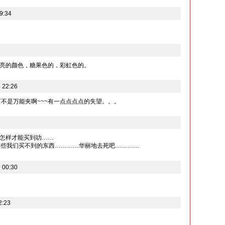
9:34
亮的颜色，糖果色的，彩虹色的。
 22:26
```不是万能夹啊~~~有一点点点点的失望。。。
怎样才能买到叻……
绍那些我们买不到的东西…………华丽地去死吧…………
 00:30
2:23