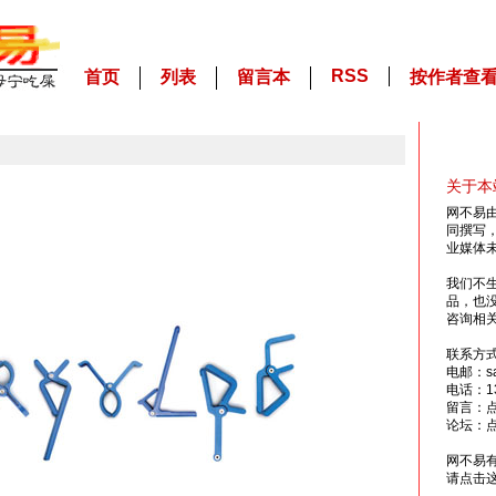
RSS
首页
列表
留言本
按作者查
关于本
网不易
同撰写
业媒体
我们不
品，也
咨询相
联系方
电邮：sai
电话：13
留言：
论坛：
网不易
请点击