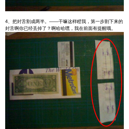
4、把封舌割成两半。——干嘛这样瞪我，第一步割下来的
封舌啊你已经丢掉了？啊哈哈嘿，我在前面有提醒哦。