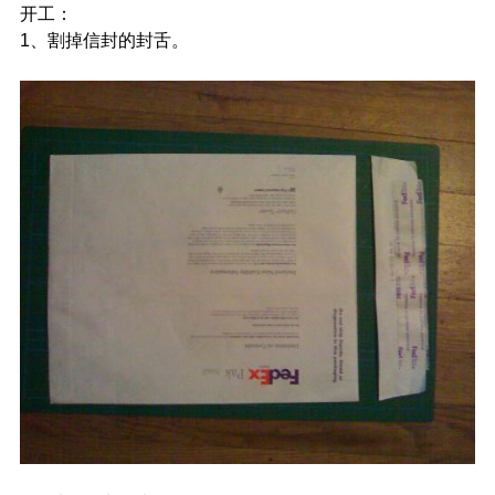
开工：
1、割掉信封的封舌。
封舌不要丢掉。