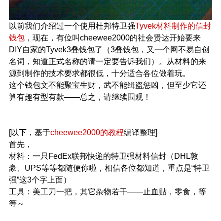
以前我们介绍过一个使用杜邦特卫强
Tyvek材料制作的信封
钱包
，现在，有位叫cheewee2000的社会贤达开始要来
DIY自家的Tyvek3叠钱包了（3叠钱包，又一个网不易自创
名词，知道正式名称的请一定要告诉我们）。从材料的来
源到制作的技术要求都很低，十分适合各位做着玩。
这个钱包文不能聚宝生财，武不能缉盗惩凶，但至少它还
算有趣有型有款——总之，请继续围观！
[以下，基于
cheewee2000的教程
编译整理]
首先，
材料：一只FedEx联邦快递的特卫强材料信封（DHL敦
豪、UPS等等都随便你啦，相信各位都知道，重点是“特卫
强”这3个字上面）
工具：美工刀一把，其它杂物若干——止血贴，零食，等
等～