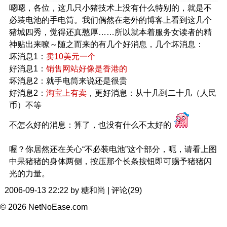
嗯嗯，各位，这几只小猪技术上没有什么特别的，就是不
必装电池的手电筒。我们偶然在老外的博客上看到这几个
猪城四秀，觉得还真憨厚……所以就本着服务女读者的精
神贴出来嘹～随之而来的有几个好消息，几个坏消息：
坏消息1：
卖10美元一个
好消息1：
销售网站好像是香港的
坏消息2：就手电筒来说还是很贵
好消息2：
淘宝上有卖
，更好消息：从十几到二十几（人民
币）不等
不怎么好的消息：算了，也没有什么不太好的
喔？你居然还在关心“不必装电池”这个部分，呃，请看上图
中呆猪猪的身体两侧，按压那个长条按钮即可赐予猪猪闪
光的力量。
2006-09-13 22:22 by 糖和尚 | 评论(29)
© 2026 NetNoEase.com