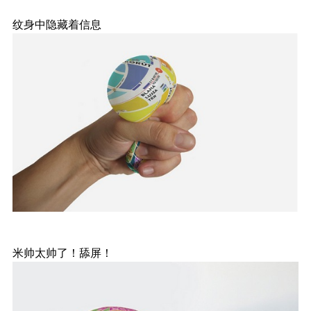
纹身中隐藏着信息
米帅太帅了！舔屏！