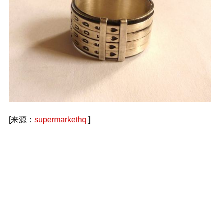
[来源：
supermarkethq
]