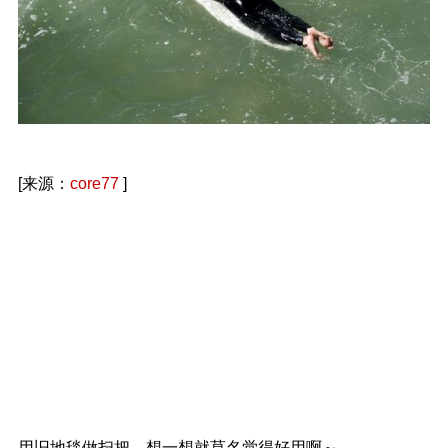
[来源：
core77
]
用旧地毯做扫把，想一想就莫名觉得好用啊～