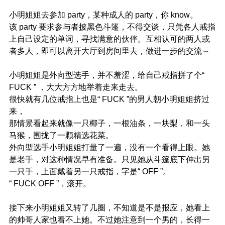
小明姐姐去参加 party，某种成人的 party，你 know。
该 party 要求参与者披黑色斗篷，不得交谈，只凭各人戒指
上自己设定的单词，寻找满意的伙伴。互相认可的两人或
者多人，即可以离开大厅到房间里去，做进一步的交流～
小明姐姐是外向型选手，并不羞涩，给自己戒指拼了个“
FUCK ” ，大大方方地举着走来走去。
很快就有几位戒指上也是“ FUCK ”的男人朝小明姐姐挤过
来，
那情景看起来就像一只椰子，一根油条，一块梨，和一头
马猴，围拢了一颗精选花菜。
外向型选手小明姐姐打量了一遍，没有一个看得上眼。她
是老手，对这种情况早有准备。只见她从斗篷底下伸出另
一只手，上面戴着另一只戒指，字是“ OFF ”。
“ FUCK OFF ”，滚开。
接下来小明姐姐又转了几圈，不知道是不是报应，她看上
的帅哥人家也看不上她。不过她注意到一个男的，长得一