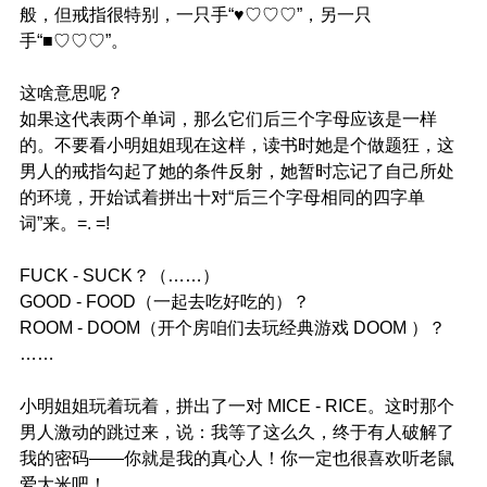
般，但戒指很特别，一只手“♥♡♡♡”，另一只
手“■♡♡♡”。
这啥意思呢？
如果这代表两个单词，那么它们后三个字母应该是一样
的。不要看小明姐姐现在这样，读书时她是个做题狂，这
男人的戒指勾起了她的条件反射，她暂时忘记了自己所处
的环境，开始试着拼出十对“后三个字母相同的四字单
词”来。=. =!
FUCK - SUCK？（……）
GOOD - FOOD（一起去吃好吃的）？
ROOM - DOOM（开个房咱们去玩经典游戏 DOOM ）？
……
小明姐姐玩着玩着，拼出了一对 MICE - RICE。这时那个
男人激动的跳过来，说：我等了这么久，终于有人破解了
我的密码——你就是我的真心人！你一定也很喜欢听老鼠
爱大米吧！