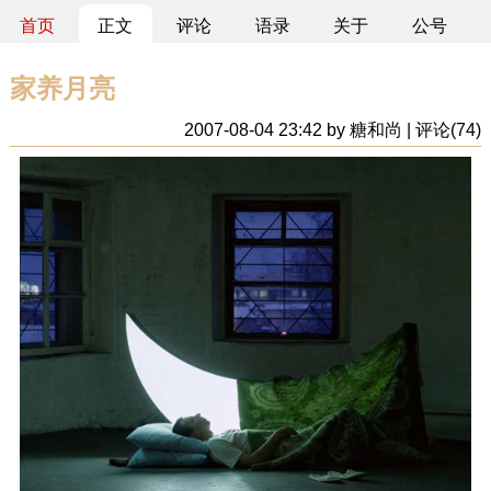
首页
正文
评论
语录
关于
公号
家养月亮
2007-08-04 23:42 by 糖和尚 | 评论(74)