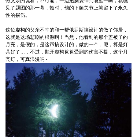
做父亲的说着，不可能，一边把脑袋伸到隔壁一瞧，就瞧
见了题图的那一幕，顿时，他的下颌关节上就留下了永久
性的损伤。
这位虚构的父亲不幸的和一帮俄罗斯搞设计的做了邻居，
这就是这场悲剧的根源啊！当然，他看到的那个盖被子的
月亮，是假的，是这帮搞设计的，做的一个，呃，算是灯
具好了……不过，抛开虚构爸爸受到的伤害不提，这个月
亮灯，可真浪漫呐~