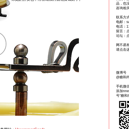
品，也
咨询相
联系方
电邮：sai
电话：13
留言：
论坛：
网不易
请点击
微博号
@糖和
手机微
添加nn
号“糖和