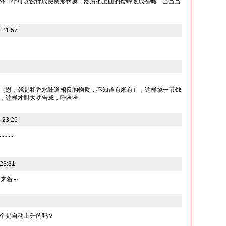
外一个可以设计成便便形状嘛```然后把上面的蜜蜂改成苍蝇```当当当
 21:57
（恩，就是和香水味道相反的物质，不知道有米有），这样烧一节烛
，这样才叫大功告成，呼哈哈
 23:25
....
23:31
X来着～
个是自动上升的吗？