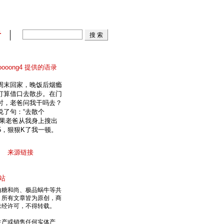
看
ooooong4 提供的语录
周末回家，晚饭后烟瘾
打算借口去散步。在门
时，老爸问我干吗去？
说了句：“去散个
结果老爸从我身上搜出
55，狠狠K了我一顿。
来源链接
站
由糖和尚、极品蜗牛等共
，所有文章皆为原创，商
未经许可，不得转载。
生产或销售任何实体产