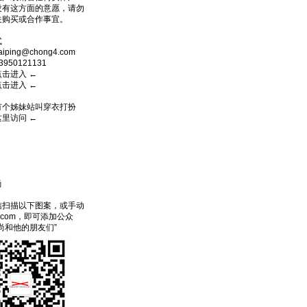
没有这方面的意愿，请勿
关购买或合作事宜。
式
ping@chong4.com
950121131
点击进入
←
点击进入
←
有个姊妹站叫穿衣打扮
这里访问
←
尚
信扫描以下图案，或手动
ecom，即可添加公众
尚和他的朋友们”