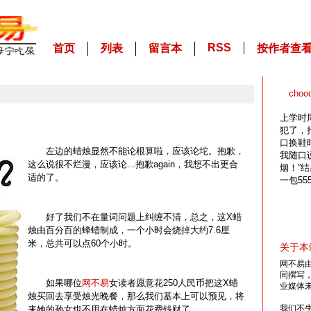
RSS
首页
列表
留言本
按作者查
cho
上学时
犯了，
口换鞋
左边的蜡烛显然不能论根算啦，应该论坨。抱歉，
我随口
这么说很不烂漫，应该论...抱歉again，我想不出更合
烟！”
适的了。
一包5
好了我们不在量词问题上纠缠不清，总之，这X蜡
烛由百分百的蜂蜡制成，一个小时会烧掉大约7.6厘
米，总共可以点60个小时。
关于本
网不易
同撰写
如果哪位
网不易
女读者愿意花250人民币把这X蜡
业媒体
烛买回去享受烛光晚餐，那么我们基本上可以预见，将
我们不
来她的孙女也不用在蜡烛方面花费钱财了。