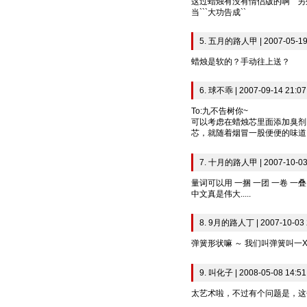
这过蜡烛有没有情侣版的啊`` 另
当```大功告成``
5. 五月的路人甲 | 2007-05-19
蜡烛是软的？手动往上送？
6. 球不乖 | 2007-09-14 21:07
To:九不告树你~
可以考虑在蜡烛芯里面添加臭剂
芯，就随着烟冒一股便便的味道
7. 十月的路人甲 | 2007-10-03
量词可以用 一捆 一团 一卷 一叠.....
中文真是伟大.....
8. 9月的路人丁 | 2007-10-03 
弹簧形状嘛 ～ 我们叫弹簧叫一
9. 叫化子 | 2008-05-08 14:51
太艺术啦，不过有个问题是，这